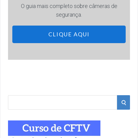
O guia mais completo sobre câmeras de
segurança.
CLIQUE AQUI
S
S
e
a
E
r
A
c