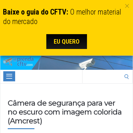
Baixe o guia do CFTV:
O melhor material
do mercado
EU QUERO
Aprenda
CTFV.com
Search
for:
Câmera de segurança para ver
no escuro com imagem colorida
(Amcrest)