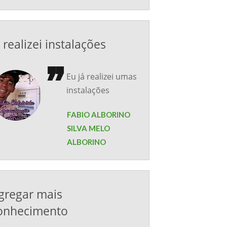
á realizei instalações
Eu já realizei umas
instalações
FABIO ALBORINO
SILVA MELO
ALBORINO
gregar mais
onhecimento