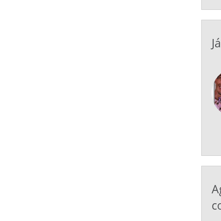
J
A
c