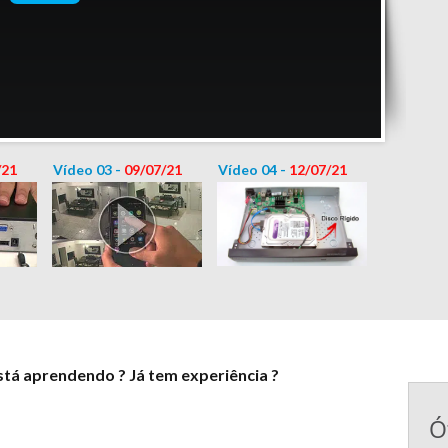
/21
Vídeo 03 -
09/07/21
Vídeo 04 -
12/07/21
stá aprendendo ? Já tem experiência ?
Ó