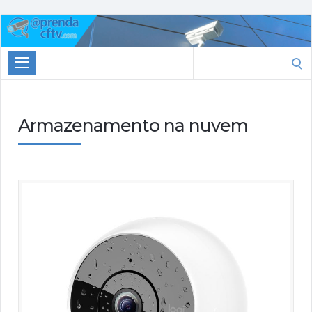
Aprenda
CTFV.com
Search
for:
Armazenamento na nuvem