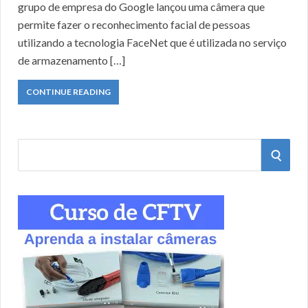
grupo de empresa do Google lançou uma câmera que
permite fazer o reconhecimento facial de pessoas
utilizando a tecnologia FaceNet que é utilizada no serviço
de armazenamento […]
CONTINUE READING
S
S
e
a
E
r
A
c
h
R
f
o
C
r
: