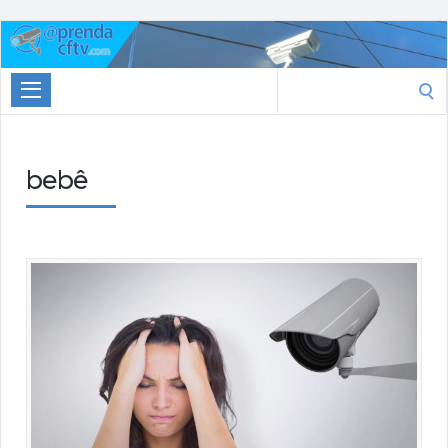
Aprenda
CTFV.com
Search
for:
bebê