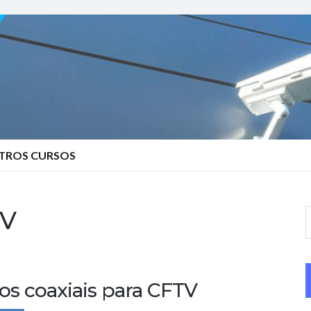
TROS CURSOS
TV
S
e
a
r
os coaxiais para CFTV
c
h