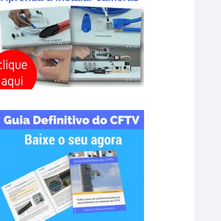
R
C
H