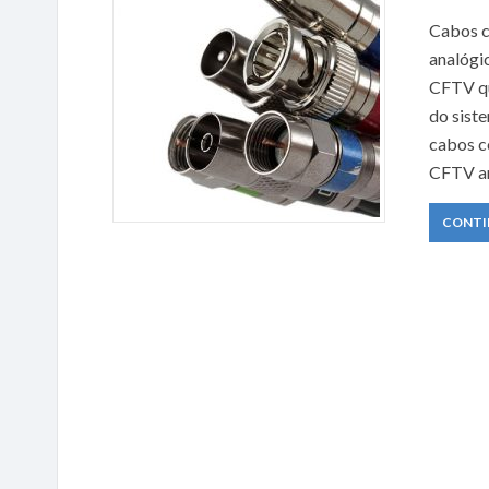
Cabos c
analógi
CFTV qu
do sist
cabos c
CFTV an
CONTI