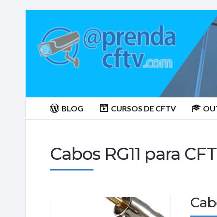
Aprenda
CTFV.com
BLOG
CURSOS DE CFTV
OU
Cabos RG11 para CF
Cab