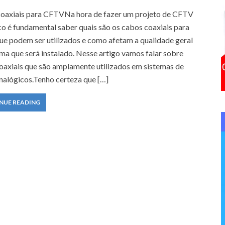
f
oaxiais para CFTVNa hora de fazer um projeto de CFTV
o
co é fundamental saber quais são os cabos coaxiais para
r
e podem ser utilizados e como afetam a qualidade geral
:
ema que será instalado. Nesse artigo vamos falar sobre
oaxiais que são amplamente utilizados em sistemas de
alógicos.Tenho certeza que […]
NUE READING