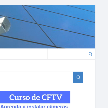
Search
for:
S
E
A