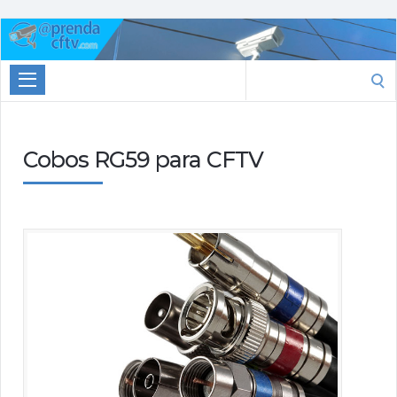
Aprenda
CTFV.com
Search
for:
Cobos RG59 para CFTV