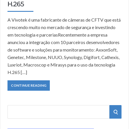
H.265
A Vivotek é uma fabricante de câmeras de CFTV que está
crescendo muito no mercado de segurança e investindo
em tecnologia e parceriasRecentemente a empresa
anunciou a integração com 10 parceiros desenvolvedores
de software e soluções para monitoramento: AxxonSoft,
Genetec, Milestone, NUUO, Synology, Digifort, Cathexis,
Luxriot, Macroscop e Mirasys para o uso da tecnologia
H.265 […]
CONTINUE READING
S
S
e
a
E