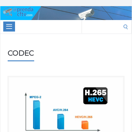
Aprenda
CTFV.com
Search
for:
CODEC