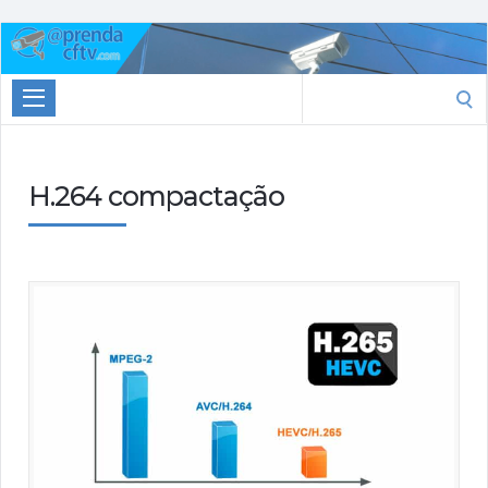
Aprenda
CTFV.com
Search
for:
H.264 compactação