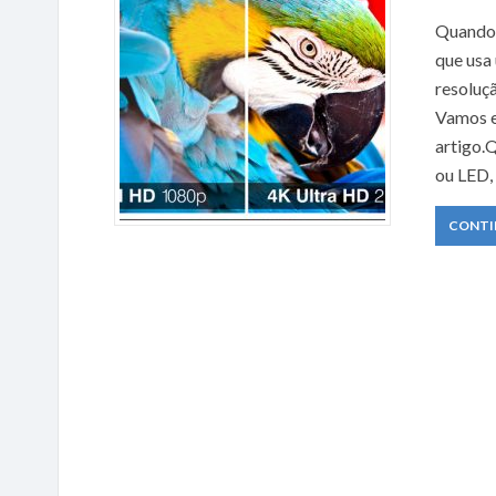
Quando 
que usa
resoluçã
Vamos e
artigo.
ou LED,
CONTI