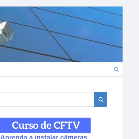
Search
for:
S
E
A