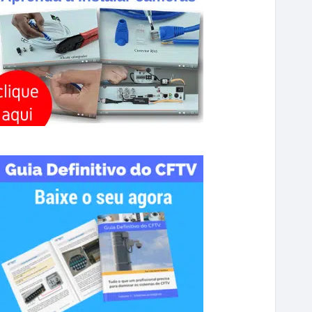
R
C
H