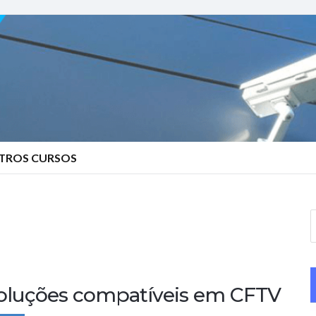
TROS CURSOS
S
e
a
r
oluções compatíveis em CFTV
c
h