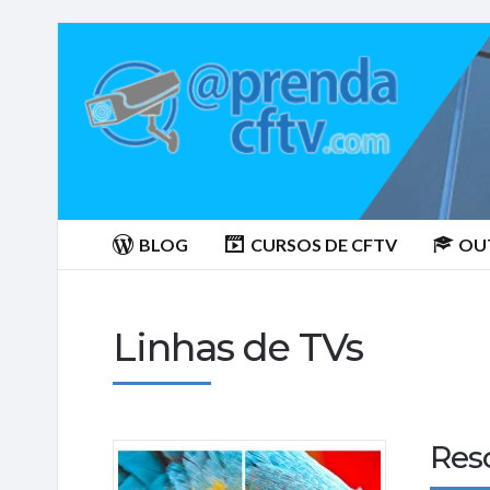
Aprenda
CTFV.com
BLOG
CURSOS DE CFTV
OU
Linhas de TVs
Res