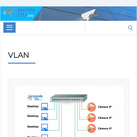
Aprenda
CTFV.com
Search
for:
VLAN