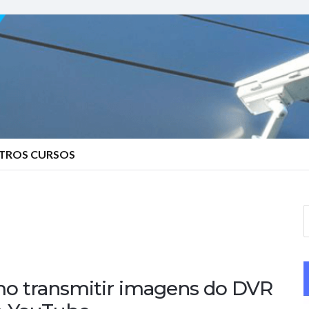
TROS CURSOS
S
e
a
r
o transmitir imagens do DVR
c
h