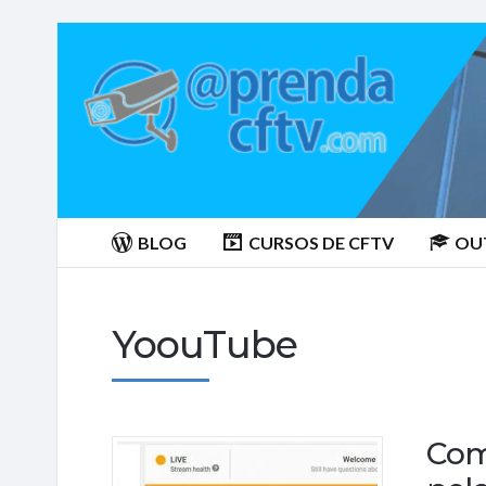
Aprenda
CTFV.com
BLOG
CURSOS DE CFTV
OU
YoouTube
Com