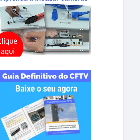
R
C
H