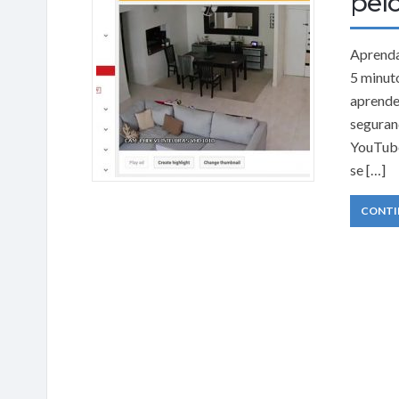
pel
Aprenda
5 minut
aprende
seguran
YouTube
se […]
CONTI