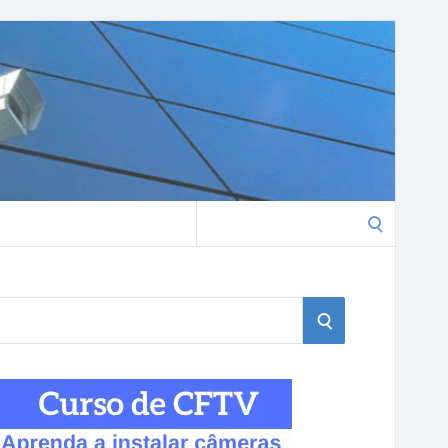
Search
for:
S
E
A