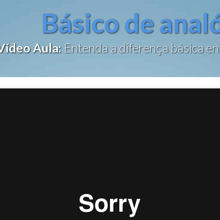
Básico de anal
ídeo
Aula:
Entenda a diferença básica en