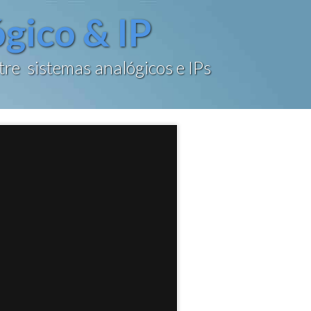
ógico & IP
tre
sistemas analógicos e IPs