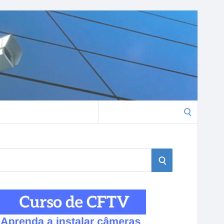
Search
for:
S
E
A