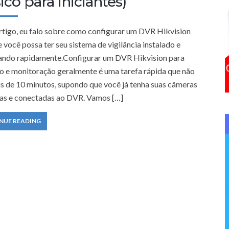
ico para iniciantes)
f
o
rtigo, eu falo sobre como configurar um DVR Hikvision
r
 você possa ter seu sistema de vigilância instalado e
:
ando rapidamente.Configurar um DVR Hikvision para
o e monitoração geralmente é uma tarefa rápida que não
is de 10 minutos, supondo que você já tenha suas câmeras
das e conectadas ao DVR. Vamos […]
NUE READING