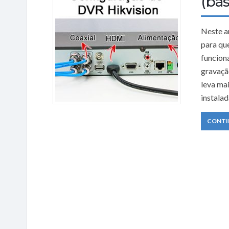
(bás
Neste a
para que
funcion
gravaçã
leva ma
instala
CONTI