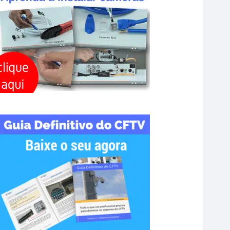
R
C
H