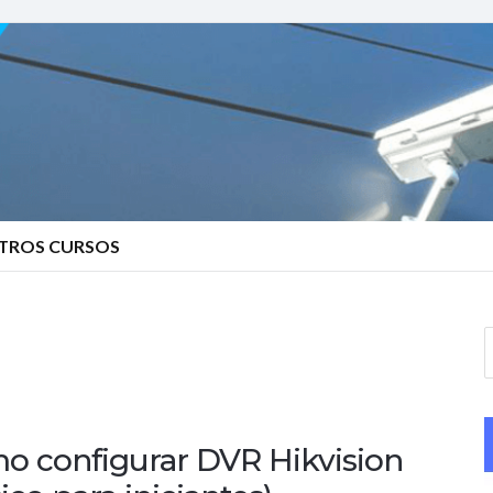
TROS CURSOS
S
e
a
r
o configurar DVR Hikvision
c
h