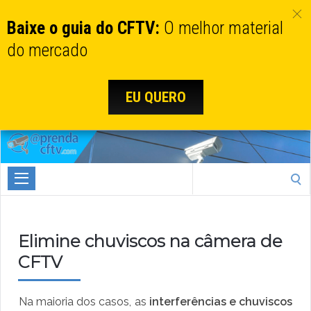
Baixe o guia do CFTV:
O melhor material
do mercado
EU QUERO
Aprenda
CTFV.com
Search
for:
Elimine chuviscos na câmera de
CFTV
Na maioria dos casos, as
interferências e chuviscos