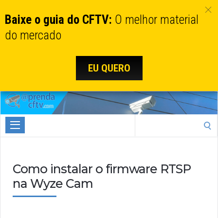
Baixe o guia do CFTV:
O melhor material
do mercado
EU QUERO
Aprenda
CTFV.com
Search
for:
Como instalar o firmware RTSP
na Wyze Cam