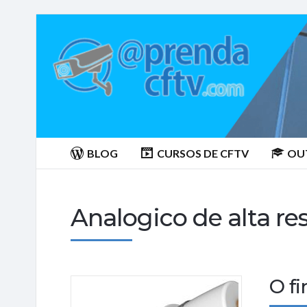
Aprenda
CTFV.com
BLOG
CURSOS DE CFTV
OU
Analogico de alta re
O f