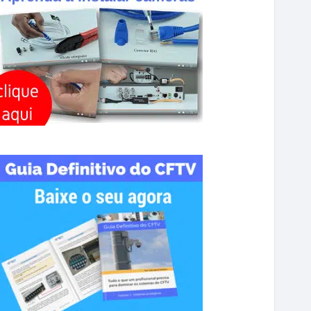
R
C
H