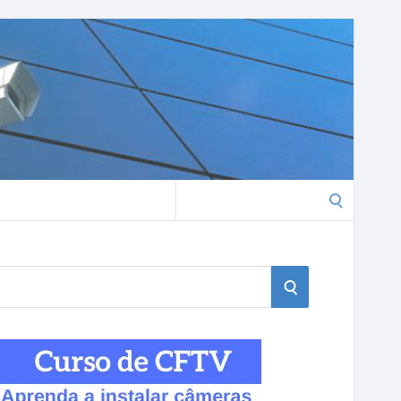
Search
for:
S
E
A