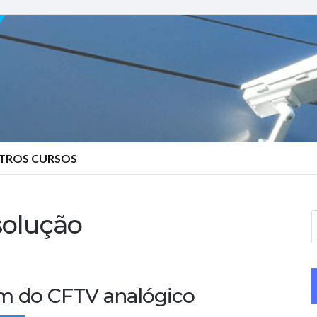
TROS CURSOS
solução
S
e
a
r
im do CFTV analógico
c
h