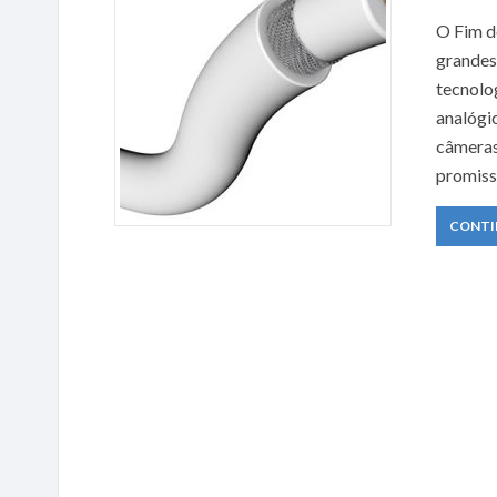
O Fim d
grandes
tecnolog
analógi
câmeras
promiss
CONTI