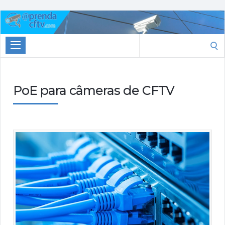
Aprenda
CTFV.com
Search
for:
PoE para câmeras de CFTV