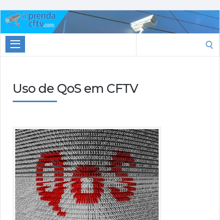
Aprenda
CTFV.com
Search
for:
Uso de QoS em CFTV