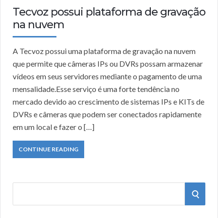
Tecvoz possui plataforma de gravação
na nuvem
A Tecvoz possui uma plataforma de gravação na nuvem
que permite que câmeras IPs ou DVRs possam armazenar
vídeos em seus servidores mediante o pagamento de uma
mensalidade.Esse serviço é uma forte tendência no
mercado devido ao crescimento de sistemas IPs e KITs de
DVRs e câmeras que podem ser conectados rapidamente
em um local e fazer o […]
CONTINUE READING
S
S
e
a
E