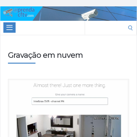
Aprenda
CTFV.com
Search
for:
Gravação em nuvem