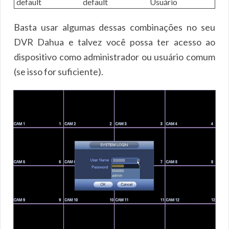
default
default
Usuário
Basta usar algumas dessas combinações no seu
DVR Dahua e talvez você possa ter acesso ao
dispositivo como administrador ou usuário comum
(se isso for suficiente).