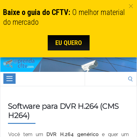
Baixe o guia do CFTV:
O melhor material
do mercado
EU QUERO
Aprenda
CTFV.com
Search
for:
Software para DVR H.264 (CMS
H264)
Você tem um
DVR H.264 genérico
e quer um