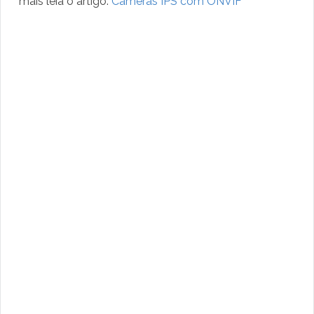
mais leia o artigo:
Câmeras IPS com ONVIF