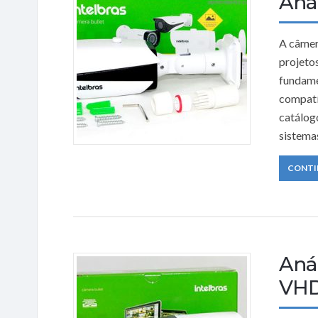
Anál
A câmer
projeto
fundame
compatí
catálog
sistema
CONTI
Anál
VHD