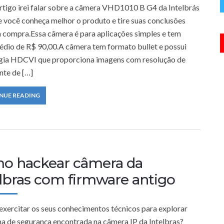
rtigo irei falar sobre a câmera VHD1010 B G4 da Intelbrás
e você conheça melhor o produto e tire suas conclusões
a compra.Essa câmera é para aplicações simples e tem
édio de R$ 90,00.A câmera tem formato bullet e possui
gia HDCVI que proporciona imagens com resolução de
nte de […]
NUE READING
o hackear câmera da
elbras com firmware antigo
 exercitar os seus conhecimentos técnicos para explorar
ha de segurança encontrada na câmera IP da Intelbras?