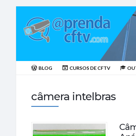
Aprenda
CTFV.com
BLOG
CURSOS DE CFTV
OU
câmera intelbras
Câme