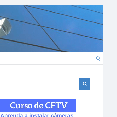
Search
for:
S
E
A