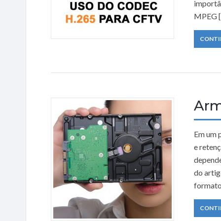
importâ
MPEG [
CONTI
Arm
Em um p
e retenç
depende
do arti
formato
CONTI