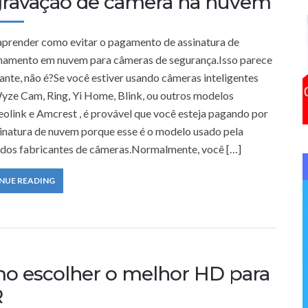
gravação de câmera na nuvem
f
o
prender como evitar o pagamento de assinatura de
r
amento em nuvem para câmeras de segurança.Isso parece
:
ante, não é?Se você estiver usando câmeras inteligentes
ze Cam, Ring, Yi Home, Blink, ou outros modelos
olink e Amcrest , é provável que você esteja pagando por
inatura de nuvem porque esse é o modelo usado pela
 dos fabricantes de câmeras.Normalmente, você […]
NUE READING
o escolher o melhor HD para
R