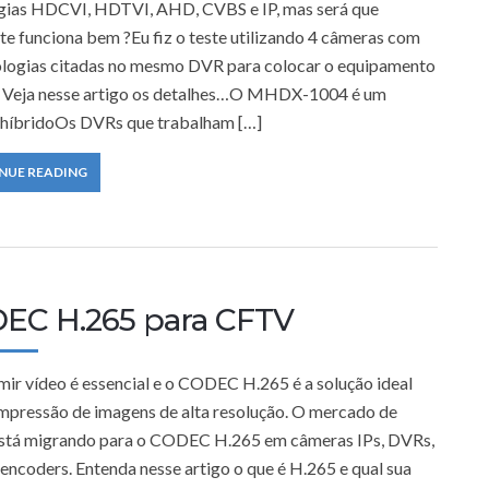
gias HDCVI, HDTVI, AHD, CVBS e IP, mas será que
te funciona bem ?Eu fiz o teste utilizando 4 câmeras com
ologias citadas no mesmo DVR para colocar o equipamento
. Veja nesse artigo os detalhes…O MHDX-1004 é um
híbridoOs DVRs que trabalham […]
NUE READING
EC H.265 para CFTV
ir vídeo é essencial e o CODEC H.265 é a solução ideal
mpressão de imagens de alta resolução. O mercado de
tá migrando para o CODEC H.265 em câmeras IPs, DVRs,
encoders. Entenda nesse artigo o que é H.265 e qual sua