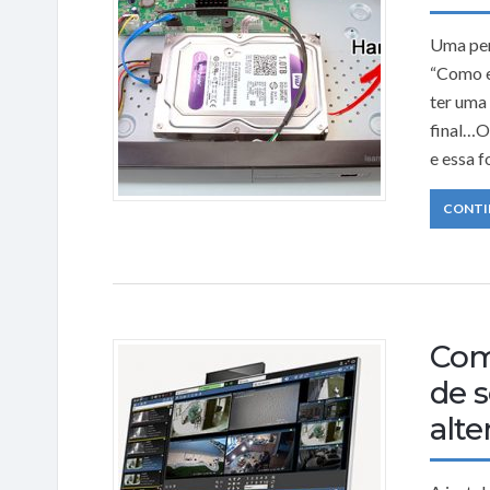
Uma per
“Como e
ter uma 
final…O
e essa 
CONTI
Com
de s
alte