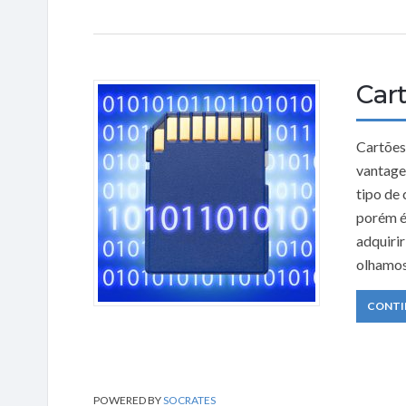
Car
Cartões
vantage
tipo de 
porém é
adquiri
olhamos
CONTI
POWERED BY
SOCRATES