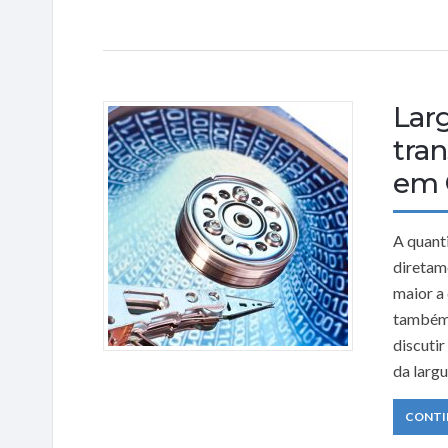
Lar
tra
em 
A quant
diretame
maior a 
também 
discutir
da larg
CONTI