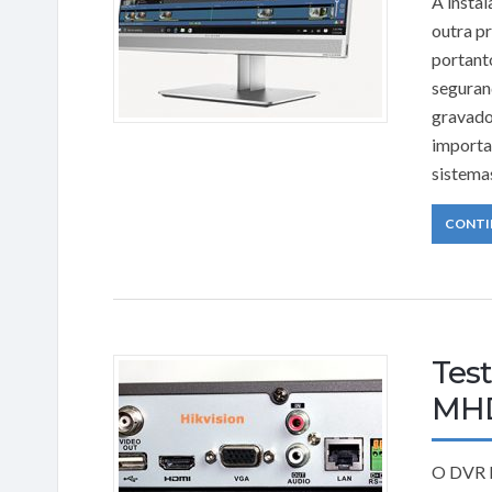
A insta
outra pr
portant
seguran
gravado
importa
sistema
CONTI
Test
MHD
O DVR M