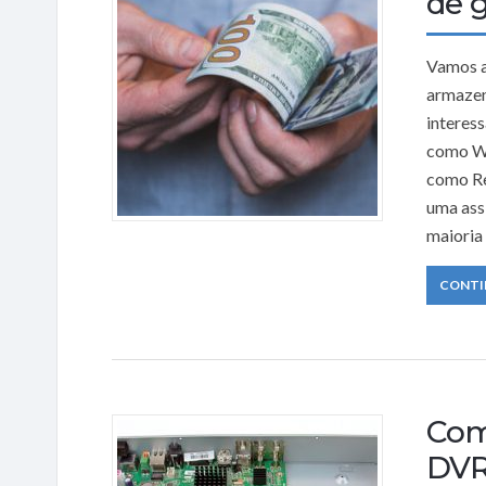
de 
Vamos a
armazen
interess
como Wy
como Re
uma ass
maioria
CONTI
Com
DV