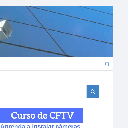
Search
for:
S
E
A