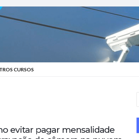
TROS CURSOS
S
e
a
r
o evitar pagar mensalidade
c
h