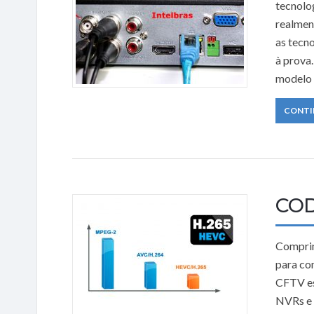
tecnolo
realmen
as tecn
à prova
modelo 
CONTI
COD
Comprim
para co
CFTV es
NVRs e 