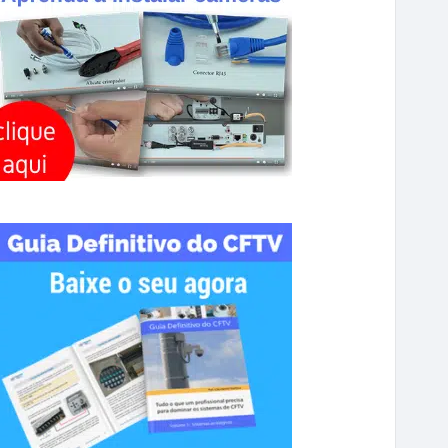
R
C
H