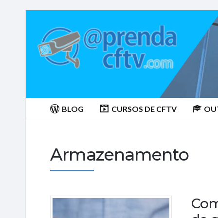
Aprenda
CTFV.com
BLOG
CURSOS DE CFTV
OU
Armazenamento
Com